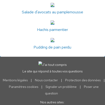
Salade d'avocats au pamplemousse
Hachis parmentier
Pudding de pain perdu
Le site qui répond à toutes vos questions
Mentions légales
|
Nous contacter
|
Protection des données
|
Paramètres cookies
|
Signaler un problème
|
Poser une
question
Nos autres sites :