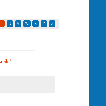
T
U
V
W
X
Y
Z
bile"