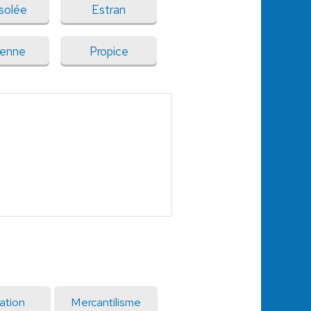
solée
Estran
enne
Propice
cation
Mercantilisme