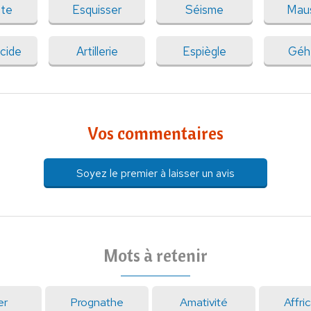
tte
Esquisser
Séisme
Mau
cide
Artillerie
Espiègle
Géh
Vos commentaires
Soyez le premier à laisser un avis
Mots à retenir
er
Prognathe
Amativité
Affri