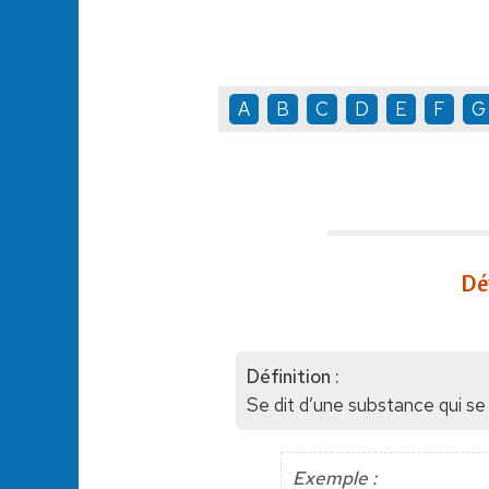
A
B
C
D
E
F
G
Dé
Définition :
Se dit d’une substance qui se 
Exemple :