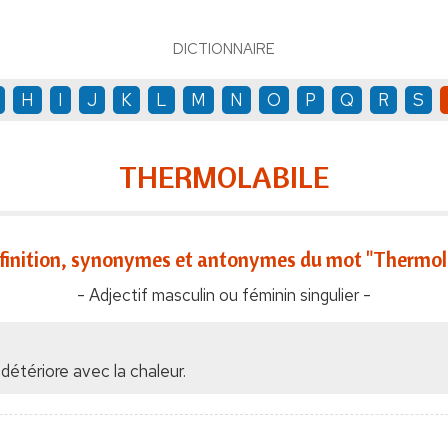
DICTIONNAIRE
H
I
J
K
L
M
N
O
P
Q
R
S
THERMOLABILE
finition, synonymes et antonymes du mot "Thermola
- Adjectif masculin ou féminin singulier -
détériore avec la chaleur.