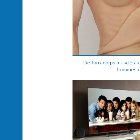
De faux corps musclés fo
hommes c