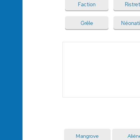
Faction
Ristre
Grêle
Néonati
Mangrove
Alién