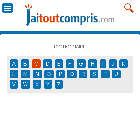
DICTIONNAIRE
A
B
C
D
E
F
G
H
I
J
K
L
M
N
O
P
Q
R
S
T
U
V
W
X
Y
Z