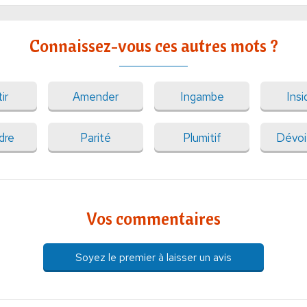
Connaissez-vous ces autres mots ?
ir
Amender
Ingambe
Insi
dre
Parité
Plumitif
Dévo
Vos commentaires
Soyez le premier à laisser un avis