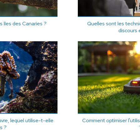
es îles des Canaries ?
Quelles sont les techn
discours 
vre, lequel utilise-t-elle
Comment optimiser l'utili
s ?