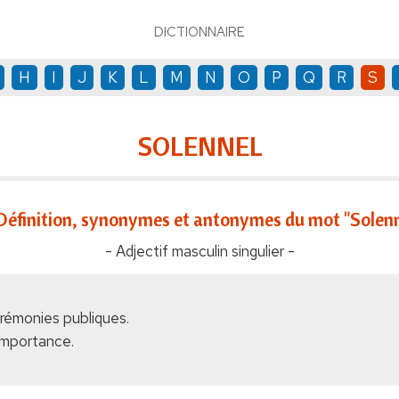
DICTIONNAIRE
H
I
J
K
L
M
N
O
P
Q
R
S
SOLENNEL
Définition, synonymes et antonymes du mot "Solenn
- Adjectif masculin singulier -
érémonies publiques.
importance.