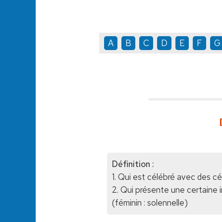
A
B
C
D
E
F
G
Définition :
1. Qui est célébré avec des c
2. Qui présente une certaine 
(féminin : solennelle)