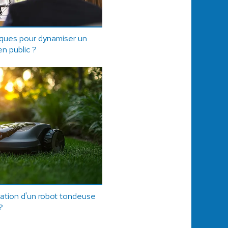
iques pour dynamiser un
en public ?
sation d'un robot tondeuse
?