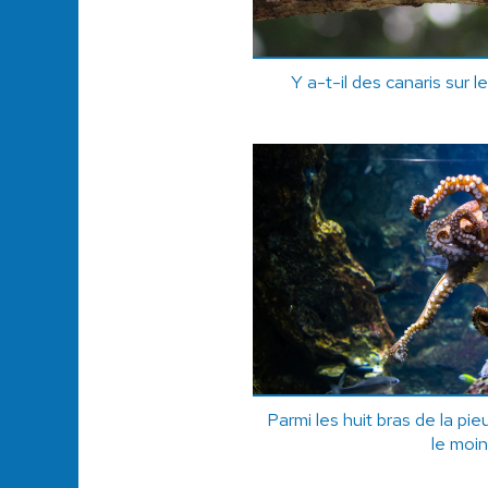
Y a-t-il des canaris sur l
Parmi les huit bras de la pieu
le moin