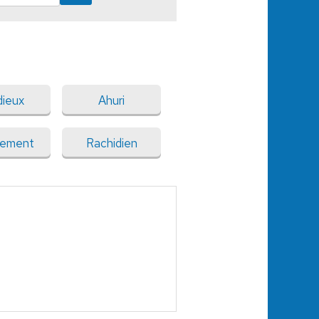
dieux
Ahuri
iement
Rachidien