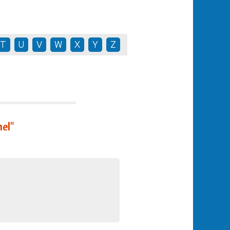
T
U
V
W
X
Y
Z
el"