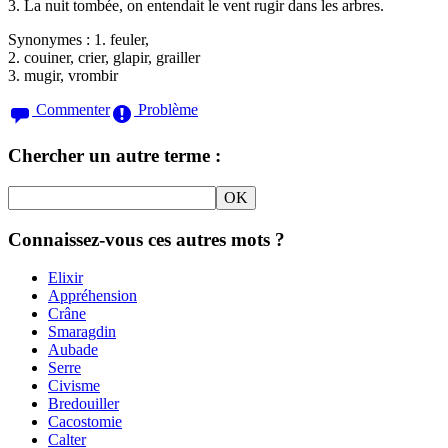
3. La nuit tombée, on entendait le vent rugir dans les arbres.
Synonymes :
1. feuler,
2. couiner, crier, glapir, grailler
3. mugir, vrombir
Commenter
Problème
Chercher un autre terme :
Connaissez-vous ces autres mots ?
Elixir
Appréhension
Crâne
Smaragdin
Aubade
Serre
Civisme
Bredouiller
Cacostomie
Calter