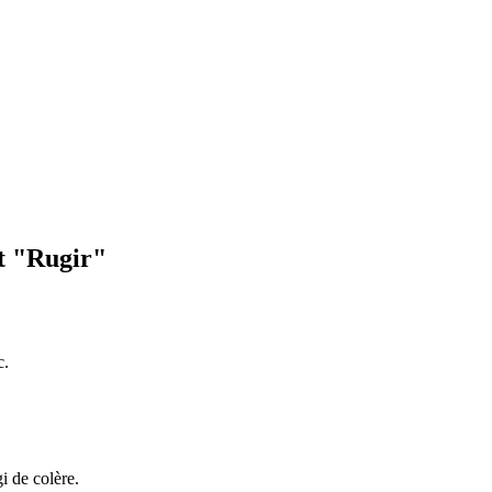
t "Rugir"
c.
gi de colère.