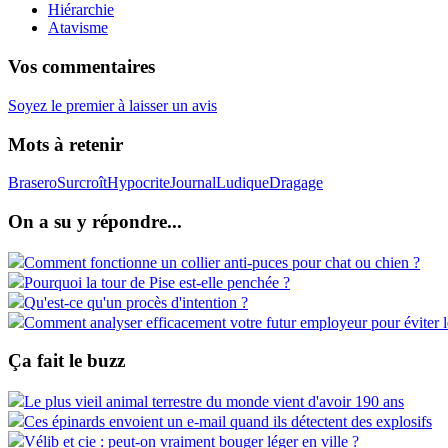
Hiérarchie
Atavisme
Vos commentaires
Soyez le premier à laisser un avis
Mots à retenir
Brasero
Surcroît
Hypocrite
Journal
Ludique
Dragage
On a su y répondre...
Comment fonctionne un collier anti-puces pour chat ou chien ?
Pourquoi la tour de Pise est-elle penchée ?
Qu'est-ce qu'un procès d'intention ?
Comment analyser efficacement votre futur employeur pour éviter l
Ça fait le buzz
Le plus vieil animal terrestre du monde vient d'avoir 190 ans
Ces épinards envoient un e-mail quand ils détectent des explosifs
Vélib et cie : peut-on vraiment bouger léger en ville ?