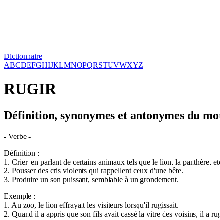
Dictionnaire
A
B
C
D
E
F
G
H
I
J
K
L
M
N
O
P
Q
R
S
T
U
V
W
X
Y
Z
RUGIR
Définition, synonymes et antonymes du mo
- Verbe -
Définition :
1. Crier, en parlant de certains animaux tels que le lion, la panthère, et
2. Pousser des cris violents qui rappellent ceux d'une bête.
3. Produire un son puissant, semblable à un grondement.
Exemple :
1. Au zoo, le lion effrayait les visiteurs lorsqu'il rugissait.
2. Quand il a appris que son fils avait cassé la vitre des voisins, il a ru