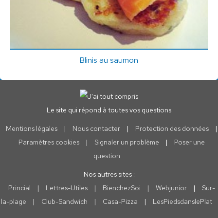
Blinis au saumon
Le site qui répond à toutes vos questions
Mentions légales
|
Nous contacter
|
Protection des données
|
Paramètres cookies
|
Signaler un problème
|
Poser une
question
Nos autres sites :
Princial
|
Lettres-Utiles
|
BienchezSoi
|
Webjunior
|
Sur-
la-plage
|
Club-Sandwich
|
Casa-Pizza
|
LesPiedsdanslePlat