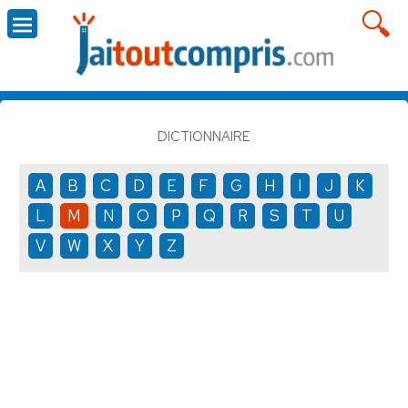
DICTIONNAIRE
A
B
C
D
E
F
G
H
I
J
K
L
M
N
O
P
Q
R
S
T
U
V
W
X
Y
Z