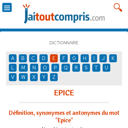
DICTIONNAIRE
A
B
C
D
E
F
G
H
I
J
K
L
M
N
O
P
Q
R
S
T
U
V
W
X
Y
Z
EPICE
Définition, synonymes et antonymes du mot
"Epice"