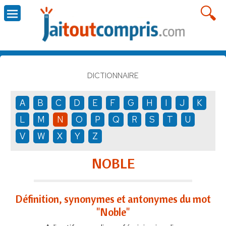
DICTIONNAIRE
A
B
C
D
E
F
G
H
I
J
K
L
M
N
O
P
Q
R
S
T
U
V
W
X
Y
Z
NOBLE
Définition, synonymes et antonymes du mot
"Noble"