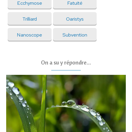
Ecchymose
Fatuité
Trilliard
Oaristys
Nanoscope
Subvention
On a su y répondre...