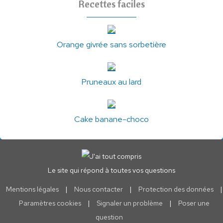
Recettes faciles
Orange givrée sans sorbetière
Pruneaux au lard
Cake banane-choco
Le site qui répond à toutes vos questions
Mentions légales
|
Nous contacter
|
Protection des données
|
Paramètres cookies
|
Signaler un problème
|
Poser une
question