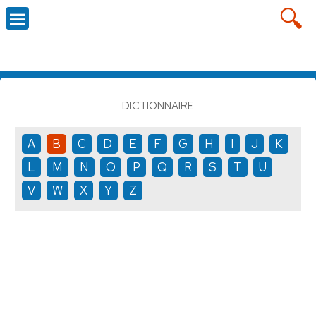
DICTIONNAIRE
A
B
C
D
E
F
G
H
I
J
K
L
M
N
O
P
Q
R
S
T
U
V
W
X
Y
Z