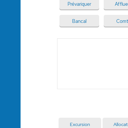
Prévariquer
Afflue
Bancal
Com
Excursion
Allocat