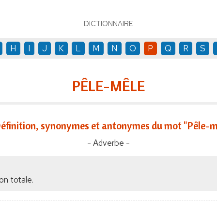
DICTIONNAIRE
H
I
J
K
L
M
N
O
P
Q
R
S
PÊLE-MÊLE
éfinition, synonymes et antonymes du mot "Pêle-m
- Adverbe -
on totale.