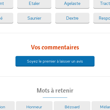
nt
Etaler
Agelaste
Tract
té
Saunier
Dextre
Respo
Vos commentaires
Soyez le premier à laisser un avis
Mots à retenir
ion
Honneur
Bézoard
Mélan