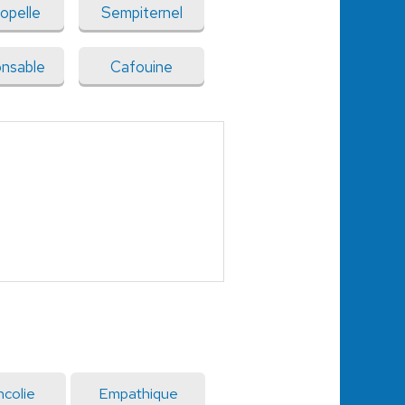
opelle
Sempiternel
nsable
Cafouine
colie
Empathique