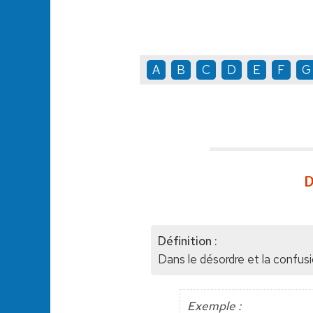
A
B
C
D
E
F
G
D
Définition :
Dans le désordre et la confusi
Exemple :