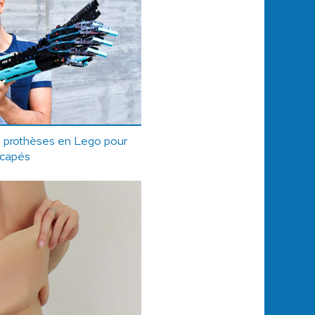
s prothèses en Lego pour
icapés