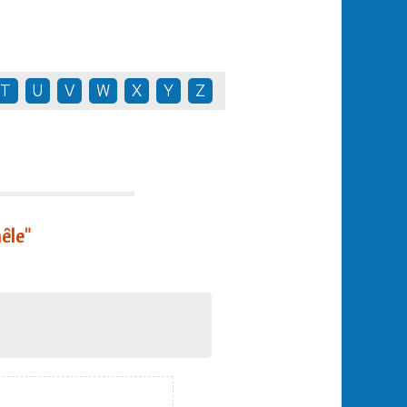
T
U
V
W
X
Y
Z
êle"