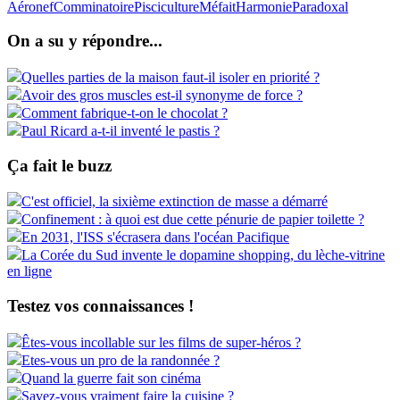
Aéronef
Comminatoire
Pisciculture
Méfait
Harmonie
Paradoxal
On a su y répondre...
Quelles parties de la maison faut-il isoler en priorité ?
Avoir des gros muscles est-il synonyme de force ?
Comment fabrique-t-on le chocolat ?
Paul Ricard a-t-il inventé le pastis ?
Ça fait le buzz
C'est officiel, la sixième extinction de masse a démarré
Confinement : à quoi est due cette pénurie de papier toilette ?
En 2031, l'ISS s'écrasera dans l'océan Pacifique
La Corée du Sud invente le dopamine shopping, du lèche-vitrine
en ligne
Testez vos connaissances !
Êtes-vous incollable sur les films de super-héros ?
Etes-vous un pro de la randonnée ?
Quand la guerre fait son cinéma
Savez-vous vraiment faire la cuisine ?