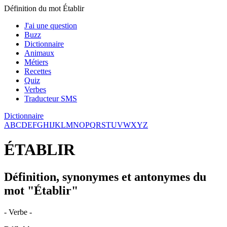
Définition du mot Établir
J'ai une question
Buzz
Dictionnaire
Animaux
Métiers
Recettes
Quiz
Verbes
Traducteur SMS
Dictionnaire
A
B
C
D
E
F
G
H
I
J
K
L
M
N
O
P
Q
R
S
T
U
V
W
X
Y
Z
ÉTABLIR
Définition, synonymes et antonymes du
mot "Établir"
- Verbe -