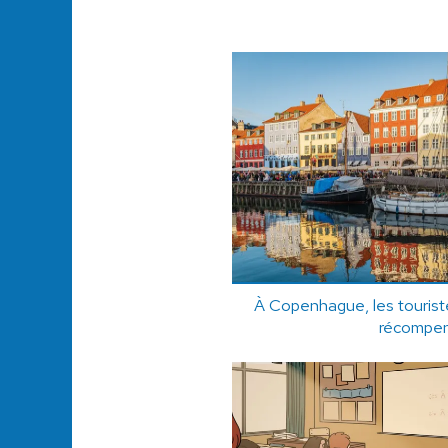
À Copenhague, les touriste
récompen