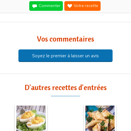
Commenter
Votre recette
Vos commentaires
Soyez le premier à laisser un avis
D'autres recettes d'entrées