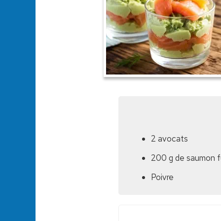
2 avocats
200 g de saumon 
Poivre