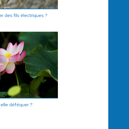
r des fils électriques ?
-elle déféquer ?