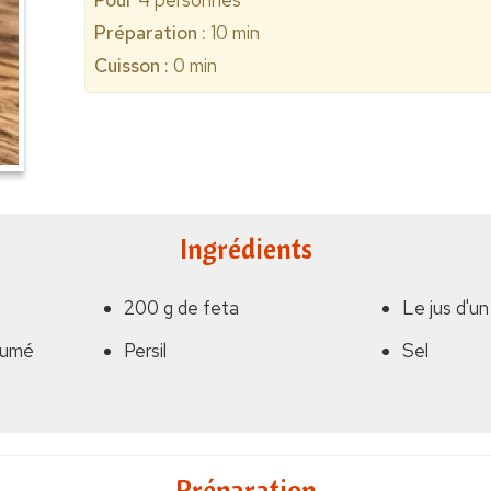
Pour
4
personnes
Préparation :
10 min
Cuisson :
0 min
Ingrédients
200 g de feta
Le jus d'un
fumé
Persil
Sel
Préparation