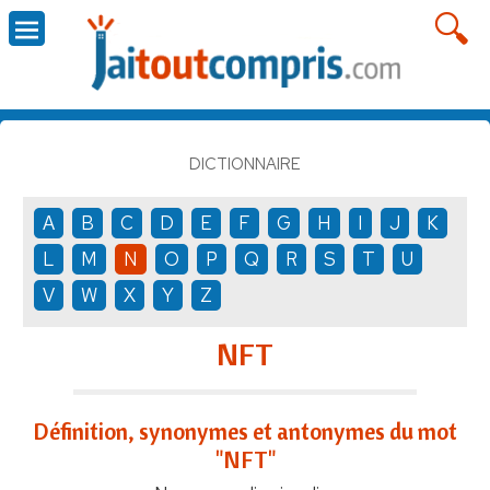
DICTIONNAIRE
A
B
C
D
E
F
G
H
I
J
K
L
M
N
O
P
Q
R
S
T
U
V
W
X
Y
Z
NFT
Définition, synonymes et antonymes du mot
"NFT"