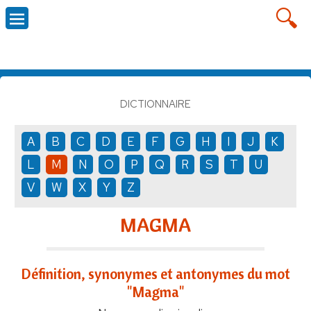
DICTIONNAIRE
A
B
C
D
E
F
G
H
I
J
K
L
M
N
O
P
Q
R
S
T
U
V
W
X
Y
Z
MAGMA
Définition, synonymes et antonymes du mot
"Magma"