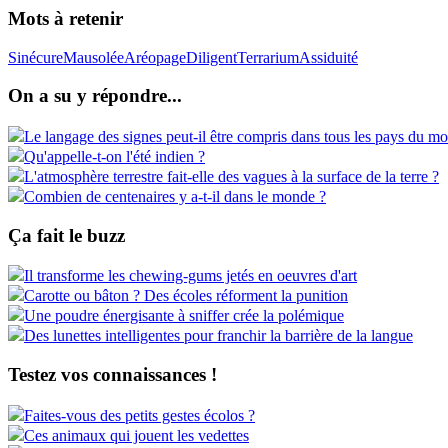
Mots à retenir
Sinécure
Mausolée
Aréopage
Diligent
Terrarium
Assiduité
On a su y répondre...
Le langage des signes peut-il être compris dans tous les pays du m
Qu'appelle-t-on l'été indien ?
L'atmosphère terrestre fait-elle des vagues à la surface de la terre ?
Combien de centenaires y a-t-il dans le monde ?
Ça fait le buzz
Il transforme les chewing-gums jetés en oeuvres d'art
Carotte ou bâton ? Des écoles réforment la punition
Une poudre énergisante à sniffer crée la polémique
Des lunettes intelligentes pour franchir la barrière de la langue
Testez vos connaissances !
Faites-vous des petits gestes écolos ?
Ces animaux qui jouent les vedettes