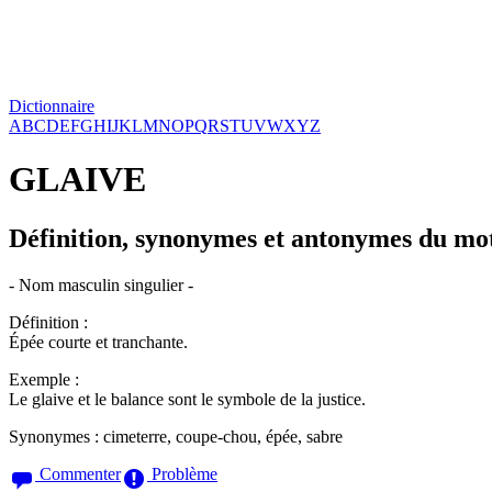
Dictionnaire
A
B
C
D
E
F
G
H
I
J
K
L
M
N
O
P
Q
R
S
T
U
V
W
X
Y
Z
GLAIVE
Définition, synonymes et antonymes du mo
- Nom masculin singulier -
Définition :
Épée courte et tranchante.
Exemple :
Le glaive et le balance sont le symbole de la justice.
Synonymes :
cimeterre, coupe-chou, épée, sabre
Commenter
Problème