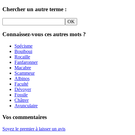
Chercher un autre terme :
Connaissez-vous ces autres mots ?
Spécisme
Bouiboui
Rocaille
Fanfaronner
Macabre
Scammeur
Albinos
Faculté
Dévoyer
Fossile
Châtrer
Avunculaire
Vos commentaires
Soyez le premier à laisser un avis