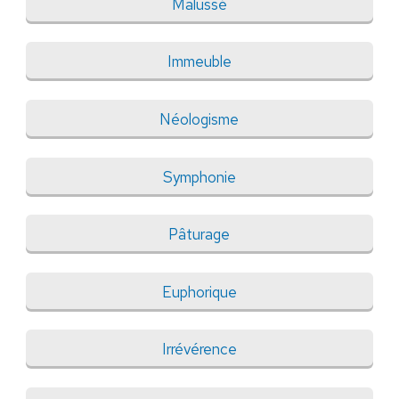
Malussé
Immeuble
Néologisme
Symphonie
Pâturage
Euphorique
Irrévérence