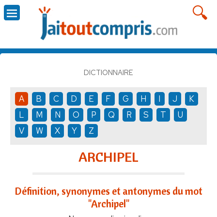
DICTIONNAIRE
A
B
C
D
E
F
G
H
I
J
K
L
M
N
O
P
Q
R
S
T
U
V
W
X
Y
Z
ARCHIPEL
Définition, synonymes et antonymes du mot
"Archipel"