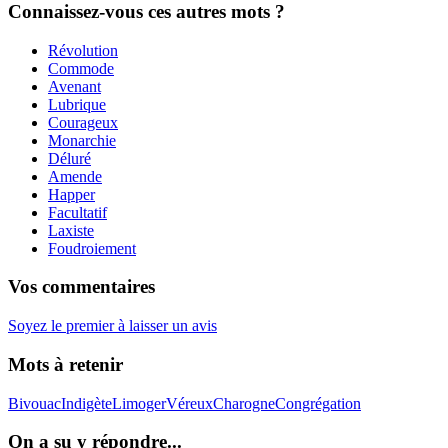
Connaissez-vous ces autres mots ?
Révolution
Commode
Avenant
Lubrique
Courageux
Monarchie
Déluré
Amende
Happer
Facultatif
Laxiste
Foudroiement
Vos commentaires
Soyez le premier à laisser un avis
Mots à retenir
Bivouac
Indigète
Limoger
Véreux
Charogne
Congrégation
On a su y répondre...