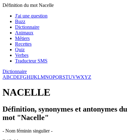
Définition du mot Nacelle
J'ai une question
Buzz
Dictionnaire
Animaux
Métiers
Recettes
Quiz
Verbes
Traducteur SMS
Dictionnaire
A
B
C
D
E
F
G
H
I
J
K
L
M
N
O
P
Q
R
S
T
U
V
W
X
Y
Z
NACELLE
Définition, synonymes et antonymes du
mot "Nacelle"
- Nom féminin singulier -