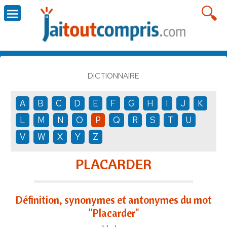
DICTIONNAIRE
A
B
C
D
E
F
G
H
I
J
K
L
M
N
O
P
Q
R
S
T
U
V
W
X
Y
Z
PLACARDER
Définition, synonymes et antonymes du mot
"Placarder"