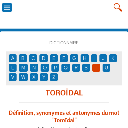
DICTIONNAIRE
A
B
C
D
E
F
G
H
I
J
K
L
M
N
O
P
Q
R
S
T
U
V
W
X
Y
Z
TOROÏDAL
Définition, synonymes et antonymes du mot
"Toroïdal"