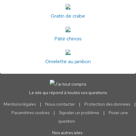
Gratin de crabe
Pâté chinois
Omelette au jambon
Le site qui répond à toutes vos questions
Mentions légales
|
Nous contacter
|
Protection des données
|
Paramètres cookies
|
Signaler un problème
|
Poser une
question
Nos autres sites :