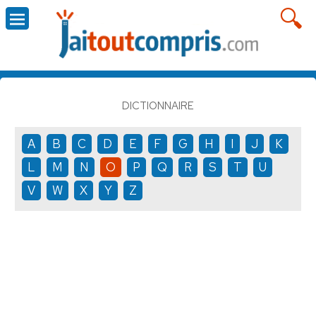
DICTIONNAIRE
A
B
C
D
E
F
G
H
I
J
K
L
M
N
O
P
Q
R
S
T
U
V
W
X
Y
Z