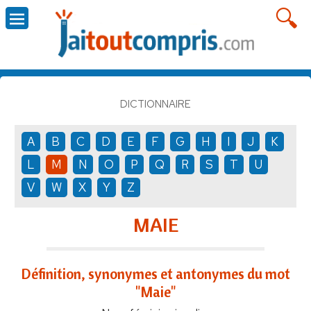
DICTIONNAIRE
A
B
C
D
E
F
G
H
I
J
K
L
M
N
O
P
Q
R
S
T
U
V
W
X
Y
Z
MAIE
Définition, synonymes et antonymes du mot
"Maie"