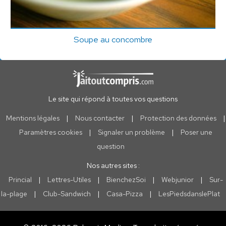
Soupe au concombre
Le site qui répond à toutes vos questions
Mentions légales
|
Nous contacter
|
Protection des données
|
Paramètres cookies
|
Signaler un problème
|
Poser une
question
Nos autres sites :
Princial
|
Lettres-Utiles
|
BienchezSoi
|
Webjunior
|
Sur-
la-plage
|
Club-Sandwich
|
Casa-Pizza
|
LesPiedsdanslePlat