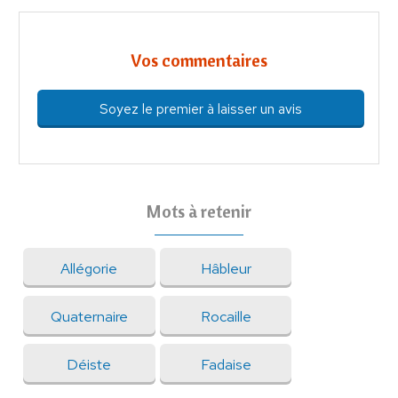
Vos commentaires
Soyez le premier à laisser un avis
Mots à retenir
Allégorie
Hâbleur
Quaternaire
Rocaille
Déiste
Fadaise