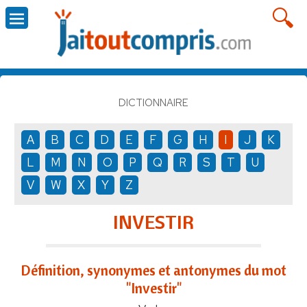
DICTIONNAIRE
A
B
C
D
E
F
G
H
I
J
K
L
M
N
O
P
Q
R
S
T
U
V
W
X
Y
Z
INVESTIR
Définition, synonymes et antonymes du mot
"Investir"