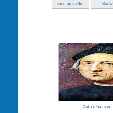
Emmouscailler
Badis
Qui a découvert 