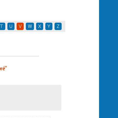
T
U
V
W
X
Y
Z
ré"