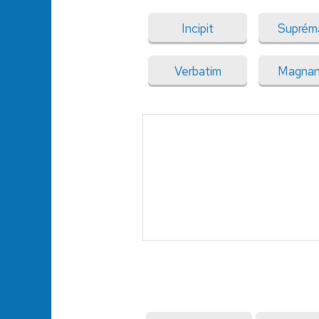
Incipit
Suprém
Verbatim
Magnan