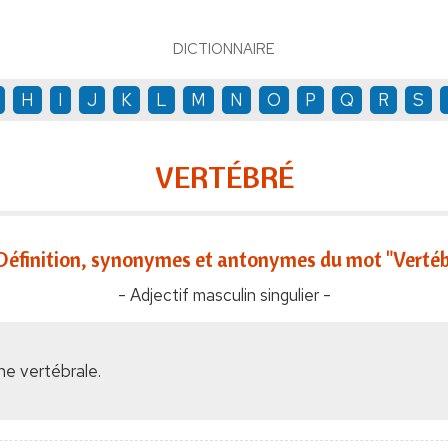
DICTIONNAIRE
H
I
J
K
L
M
N
O
P
Q
R
S
VERTÉBRÉ
Définition, synonymes et antonymes du mot "Vertéb
- Adjectif masculin singulier -
ne vertébrale.