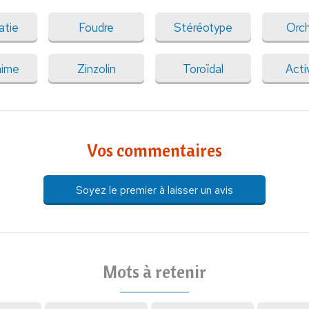
atie
Foudre
Stéréotype
Orch
ime
Zinzolin
Toroïdal
Acti
Vos commentaires
Soyez le premier à laisser un avis
Mots à retenir