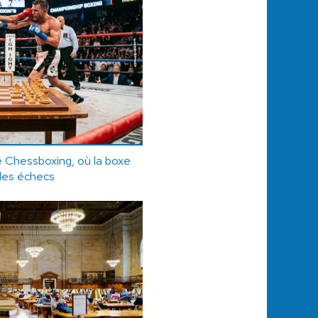
le Chessboxing, où la boxe
 les échecs