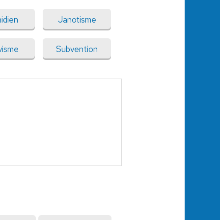
idien
Janotisme
visme
Subvention