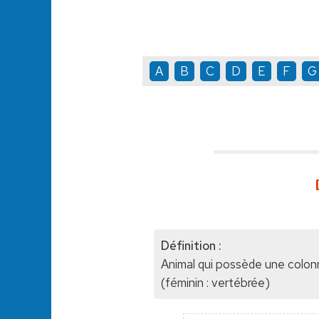
A
B
C
D
E
F
G
Définition :
Animal qui possède une colon
(féminin : vertébrée)