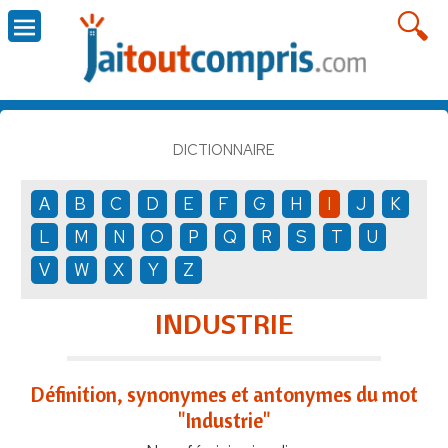
DICTIONNAIRE
A
B
C
D
E
F
G
H
I
J
K
L
M
N
O
P
Q
R
S
T
U
V
W
X
Y
Z
INDUSTRIE
Définition, synonymes et antonymes du mot
"Industrie"