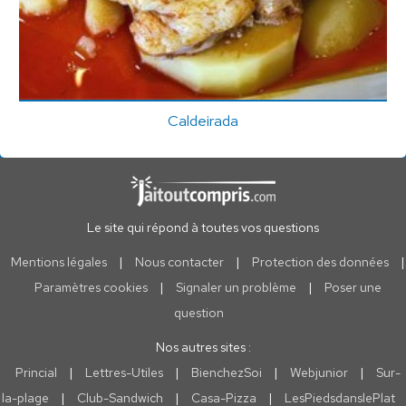
Caldeirada
Le site qui répond à toutes vos questions
Mentions légales
|
Nous contacter
|
Protection des données
|
Paramètres cookies
|
Signaler un problème
|
Poser une
question
Nos autres sites :
Princial
|
Lettres-Utiles
|
BienchezSoi
|
Webjunior
|
Sur-
la-plage
|
Club-Sandwich
|
Casa-Pizza
|
LesPiedsdanslePlat