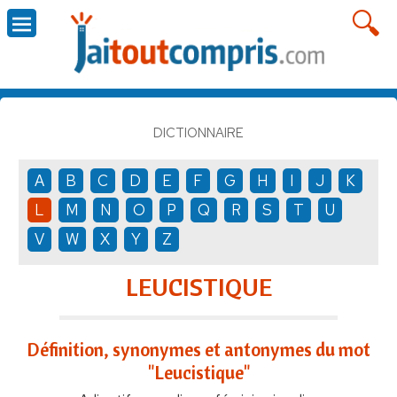
DICTIONNAIRE
A
B
C
D
E
F
G
H
I
J
K
L
M
N
O
P
Q
R
S
T
U
V
W
X
Y
Z
LEUCISTIQUE
Définition, synonymes et antonymes du mot
"Leucistique"