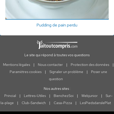
Pudding de pain perdu
Le site qui répond à toutes vos questions
Mentions légales
|
Nous contacter
|
Protection des données
|
Paramètres cookies
|
Signaler un problème
|
Poser une
question
Nos autres sites :
Princial
|
Lettres-Utiles
|
BienchezSoi
|
Webjunior
|
Sur-
la-plage
|
Club-Sandwich
|
Casa-Pizza
|
LesPiedsdanslePlat