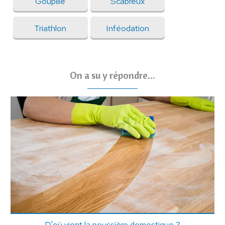
Goupille
Scabreux
Triathlon
Inféodation
On a su y répondre...
D'où vient la poussière domestique ?