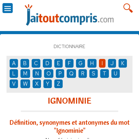
DICTIONNAIRE
A
B
C
D
E
F
G
H
I
J
K
L
M
N
O
P
Q
R
S
T
U
V
W
X
Y
Z
IGNOMINIE
Définition, synonymes et antonymes du mot
"Ignominie"