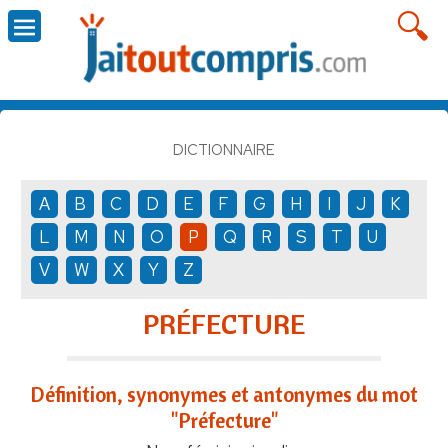
DICTIONNAIRE
A
B
C
D
E
F
G
H
I
J
K
L
M
N
O
P
Q
R
S
T
U
V
W
X
Y
Z
PRÉFECTURE
Définition, synonymes et antonymes du mot
"Préfecture"