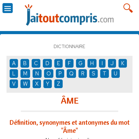
DICTIONNAIRE
A
B
C
D
E
F
G
H
I
J
K
L
M
N
O
P
Q
R
S
T
U
V
W
X
Y
Z
ÂME
Définition, synonymes et antonymes du mot
"Âme"