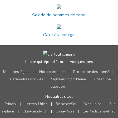
Salade de pommes de terre
Cake à la courge
Le site qui répond à toutes vos questions
Mentions légales
|
Nous contacter
|
Protection des données
|
Paramètres cookies
|
Signaler un problème
|
Poser une
question
Nos autres sites :
Princial
|
Lettres-Utiles
|
BienchezSoi
|
Webjunior
|
Sur-
la-plage
|
Club-Sandwich
|
Casa-Pizza
|
LesPiedsdanslePlat