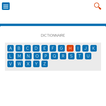
DICTIONNAIRE
A
B
C
D
E
F
G
H
I
J
K
L
M
N
O
P
Q
R
S
T
U
V
W
X
Y
Z