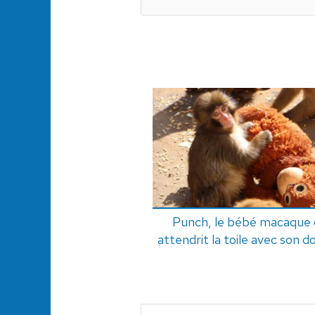
Punch, le bébé macaque 
attendrit la toile avec son 