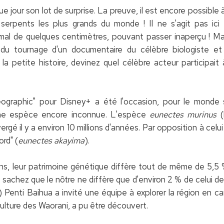
e jour son lot de surprise. La preuve, il est encore possible
serpents les plus grands du monde ! Il ne s'agit pas ici
mal de quelques centimètres, pouvant passer inaperçu ! M
 du tournage d'un documentaire du célèbre biologiste et 
 la petite histoire, devinez quel célèbre acteur participai
graphic" pour Disney+ a été l'occasion, pour le monde s
e espèce encore inconnue. L'espèce
eunectes murinus
(
ergé il y a environ 10 millions d'années. Par opposition à cel
rd" (
eunectes akayima
).
ns, leur patrimoine génétique diffère tout de même de 5,5 
, sachez que le nôtre ne diffère que d'environ 2 % de celui d
) Penti Baihua a invité une équipe à explorer la région en ca
culture des Waorani, a pu être découvert.