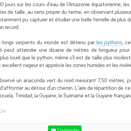
0 jours sur les cours d'eau de l'Amazonie équatorienne, le
es de taille, au sens propre du terme, en observant plusi
otamment pu capturer et étudier une belle femelle de plus 
un record.
lus longs serpents du monde est détenu par
les pythons
, ce
é peut atteindre une dizaine de mètres de longueur pour
plus lourd que le python, même s'il est de taille plus mod
excellent nageur et apprécie les zones humides et les rivièr
bservé un anaconda vert du nord mesurant 7,50 mètres, po
e d'affronter au détour d'un chemin. L'aire de répartition de
ezuela, Trinidad, la Guyane, le Suriname et la Guyane français
024
Commenter