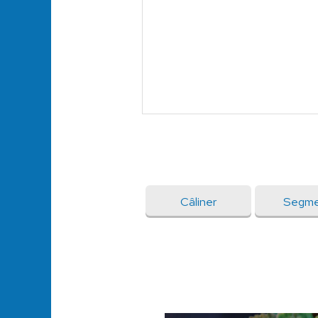
Câliner
Segme