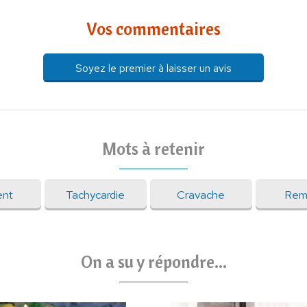
Vos commentaires
Soyez le premier à laisser un avis
Mots à retenir
nt
Tachycardie
Cravache
Rem
On a su y répondre...