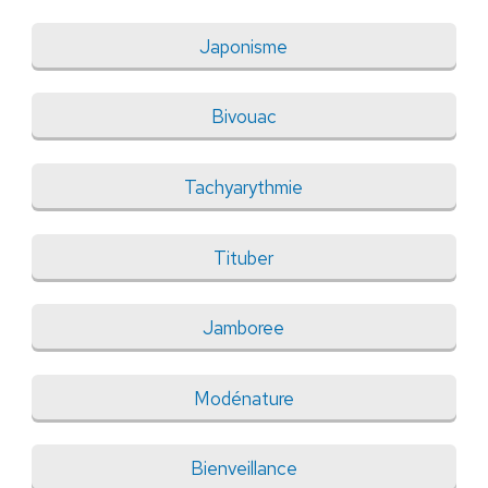
Japonisme
Bivouac
Tachyarythmie
Tituber
Jamboree
Modénature
Bienveillance