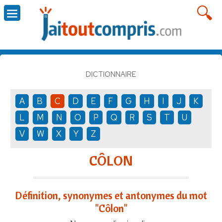
DICTIONNAIRE
A
B
C
D
E
F
G
H
I
J
K
L
M
N
O
P
Q
R
S
T
U
V
W
X
Y
Z
CÔLON
Définition, synonymes et antonymes du mot
"Côlon"