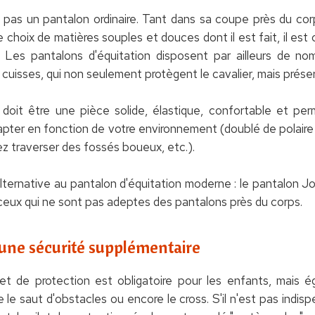
t pas un pantalon ordinaire. Tant dans sa coupe près du c
 choix de matières souples et douces dont il est fait, il es
Les pantalons d'équitation disposent par ailleurs de no
s cuisses, qui non seulement protègent le cavalier, mais préserv
 doit être une pièce solide, élastique, confortable et pe
ter en fonction de votre environnement (doublé de polaire pou
z traverser des fossés boueux, etc.).
alternative au pantalon d'équitation moderne : le pantalon J
t ceux qui ne sont pas adeptes des pantalons près du corps.
, une sécurité supplémentaire
ilet de protection est obligatoire pour les enfants, mais
le saut d'obstacles ou encore le cross. S'il n'est pas indisp