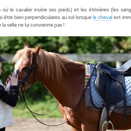
 où le cavalier insère ses pieds) et les étrivières (les san
ssi être bien perpendiculaires au sol lorsque
le cheval
est immob
a selle ne lui convienne pas !