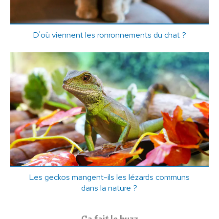
D'où viennent les ronronnements du chat ?
Les geckos mangent-ils les lézards communs
dans la nature ?
Ça fait le buzz