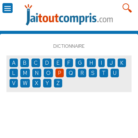
DICTIONNAIRE
A
B
C
D
E
F
G
H
I
J
K
L
M
N
O
P
Q
R
S
T
U
V
W
X
Y
Z