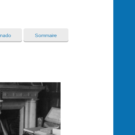
onado
Sommaire