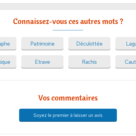
Connaissez-vous ces autres mots ?
aphe
Patrimoine
Déculottée
Lag
xique
Etrave
Rachis
Caut
Vos commentaires
Soyez le premier à laisser un avis