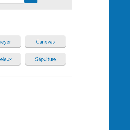
ueyer
Canevas
eleux
Sépulture