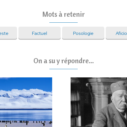
Mots à retenir
este
Factuel
Posologie
Afici
On a su y répondre...