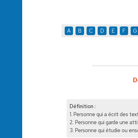
A
B
C
D
E
F
G
D
Définition :
1. Personne qui a écrit des tex
2. Personne qui garde une att
3. Personne qui étudie ou ense