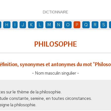
DICTIONNAIRE
H
I
J
K
L
M
N
O
P
Q
R
S
PHILOSOPHE
éfinition, synonymes et antonymes du mot "Philoso
- Nom masculin singulier -
tes sur le thème de la philosophie.
itude constante, sereine, en toutes circonstances.
igne la philosophie.