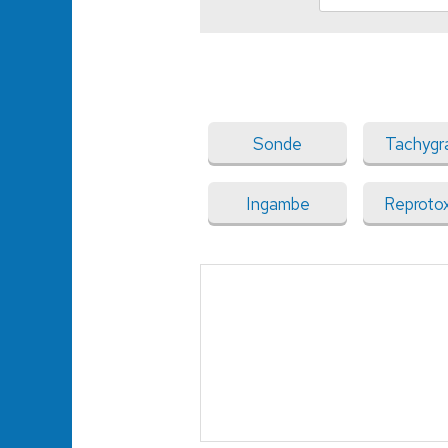
Sonde
Tachygr
Ingambe
Reproto