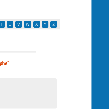
T
U
V
W
X
Y
Z
phe"