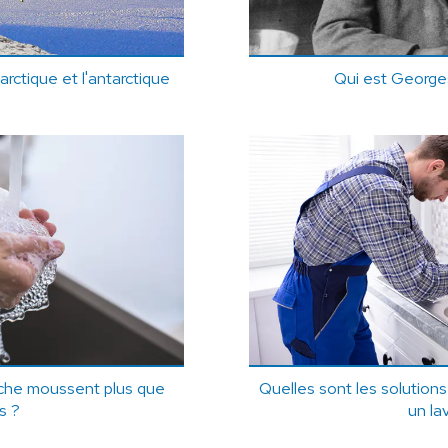
'arctique et l'antarctique
Qui est Georg
uche moussent plus que
Quelles sont les solution
s ?
un la