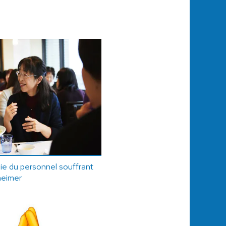
ie du personnel souffrant
heimer