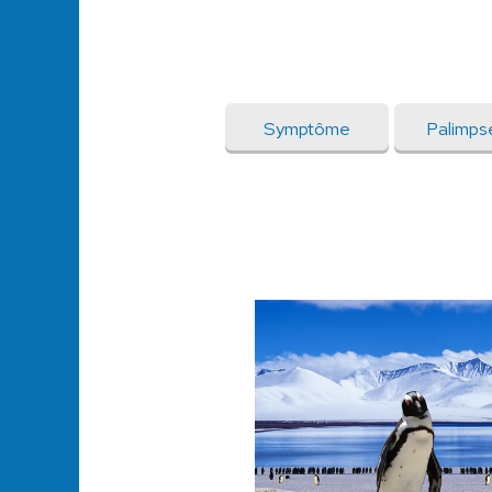
Symptôme
Palimps