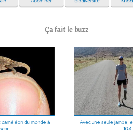
ain
Abominer
Biodiversité
Knoc
Ça fait le buzz
it caméléon du monde à
Avec une seule jambe, el
scar
104 