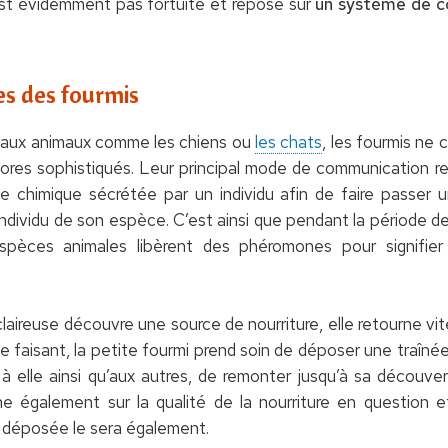
’est évidemment pas fortuite et repose sur
un système de c
s des fourmis
 aux animaux comme les chiens ou
les chats
, les fourmis ne 
nores sophistiqués. Leur principal mode de communication 
chimique sécrétée par un individu afin de faire passer un
ividu de son espèce. C’est ainsi que pendant la période de 
spèces animales libèrent des phéromones pour signifier 
claireuse découvre une source de nourriture, elle retourne vite
 faisant, la petite fourmi prend soin de déposer une traîné
à elle ainsi qu’aux autres, de remonter jusqu’à sa découvert
gne également sur la qualité de la nourriture en question e
déposée le sera également.