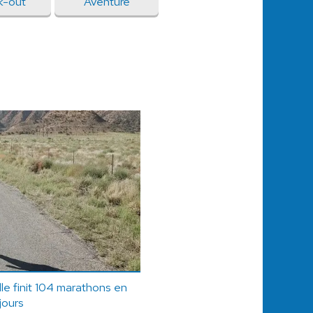
k-out
Aventure
le finit 104 marathons en
jours