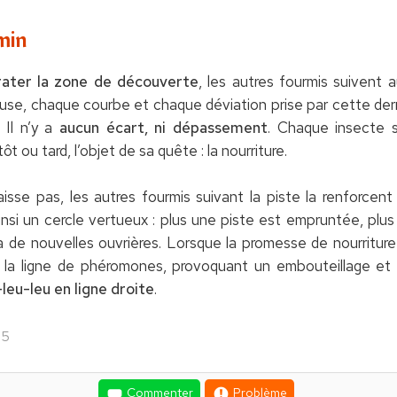
min
rater la zone de découverte
, les autres fourmis suivent a
euse, chaque courbe et chaque déviation prise par cette dern
 Il n’y a
aucun écart, ni dépassement
. Chaque insecte su
t ou tard, l’objet de sa quête : la nourriture.
isse pas, les autres fourmis suivant la piste la renforcent
si un cercle vertueux : plus une piste est empruntée, plus 
ra de nouvelles ouvrières. Lorsque la promesse de nourriture
 la ligne de phéromones, provoquant un embouteillage et
leu-leu en ligne droite
.
25
Commenter
Problème