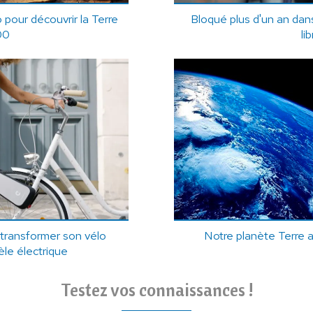
pour découvrir la Terre
Bloqué plus d'un an dans
00
lib
 transformer son vélo
Notre planète Terre 
le électrique
Testez vos connaissances !