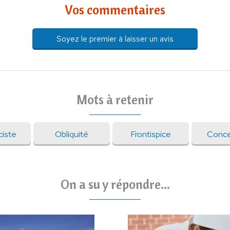
Vos commentaires
Soyez le premier à laisser un avis
Mots à retenir
ciste
Obliquité
Frontispice
Conce
On a su y répondre...