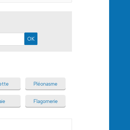
ette
Pléonasme
aie
Flagornerie