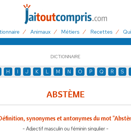
tionnaire
Animaux
Métiers
Recettes
Qui
DICTIONNAIRE
H
I
J
K
L
M
N
O
P
Q
R
S
ABSTÈME
Définition, synonymes et antonymes du mot "Abstè
- Adjectif masculin ou féminin singulier -