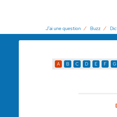
J'ai une question
Buzz
Dic
A
B
C
D
E
F
G