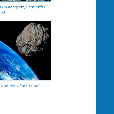
 un aéroport, il est enfin
re !
a une deuxième Lune !