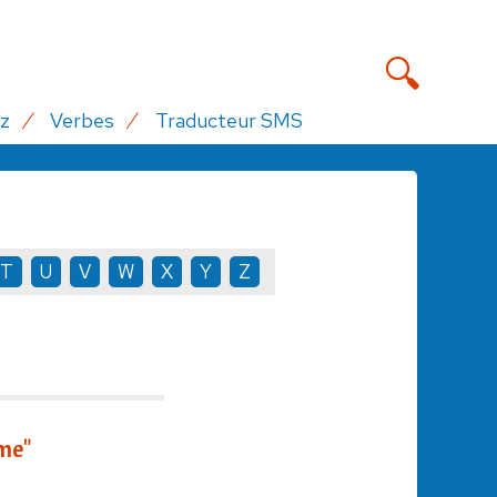
z
Verbes
Traducteur SMS
T
U
V
W
X
Y
Z
me"