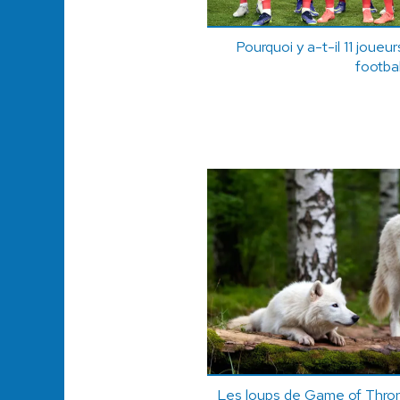
Pourquoi y a-t-il 11 joue
footbal
Les loups de Game of Throne