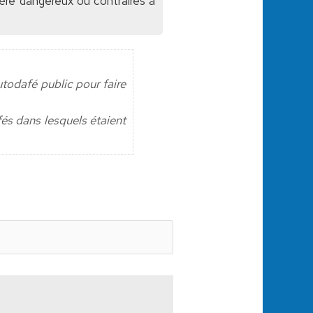
dère dangereux ou contraires à
utodafé public pour faire
és dans lesquels étaient