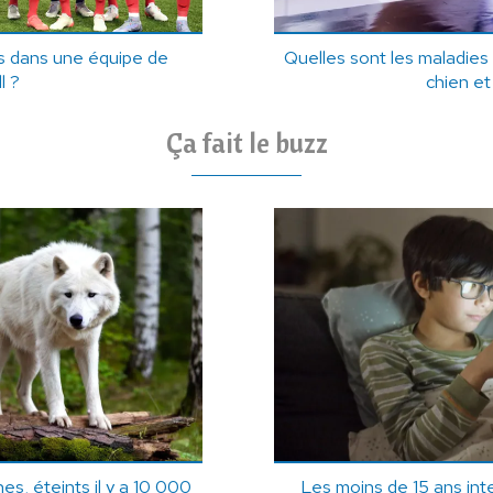
urs dans une équipe de
Quelles sont les maladies
l ?
chien et
Ça fait le buzz
s, éteints il y a 10 000
Les moins de 15 ans int