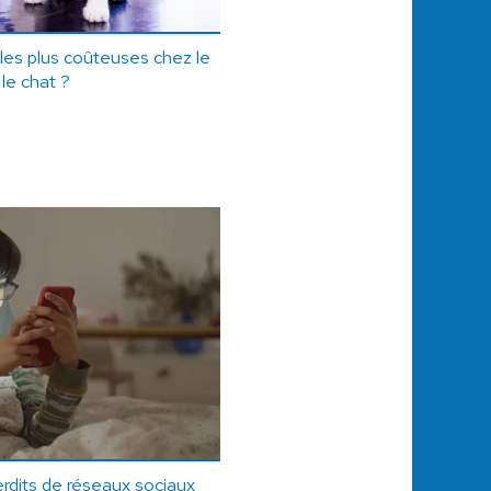
 les plus coûteuses chez le
 le chat ?
erdits de réseaux sociaux