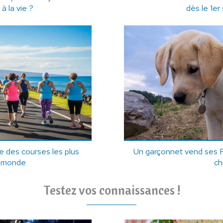
à la vie ?
dès le 1e
ne des courses les plus
Un garçonnet vend ses 
au monde
ch
Testez vos connaissances !