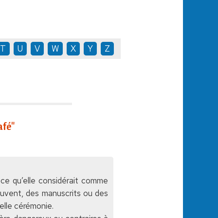
T
U
V
W
X
Y
Z
afé"
it ce qu’elle considérait comme
souvent, des manuscrits ou des
elle cérémonie.