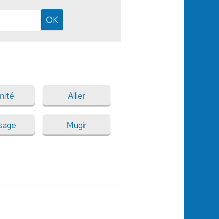
nité
Allier
sage
Mugir