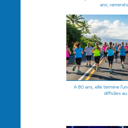
ans, ramenés 
A 80 ans, elle termine l'u
difficiles 