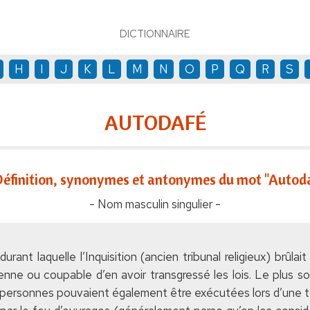
DICTIONNAIRE
H
I
J
K
L
M
N
O
P
Q
R
S
AUTODAFÉ
éfinition, synonymes et antonymes du mot "Autod
- Nom masculin singulier -
ant laquelle l’Inquisition (ancien tribunal religieux) brûla
tienne ou coupable d’en avoir transgressé les lois. Le plus 
es personnes pouvaient également être exécutées lors d’une t