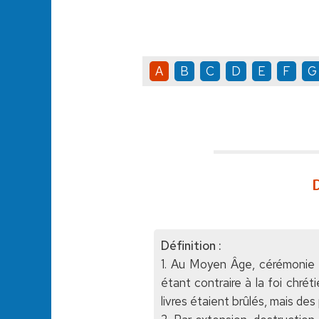
A
B
C
D
E
F
G
D
Définition :
1. Au Moyen Âge, cérémonie dur
étant contraire à la foi chré
livres étaient brûlés, mais d