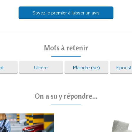
Soyez le premier à laisser un avis
Mots à retenir
ot
Ulcère
Plaindre (se)
Epoust
On a su y répondre...