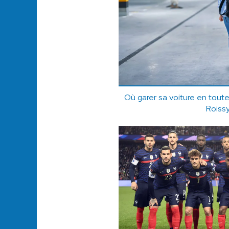
Où garer sa voiture en toute
Roissy