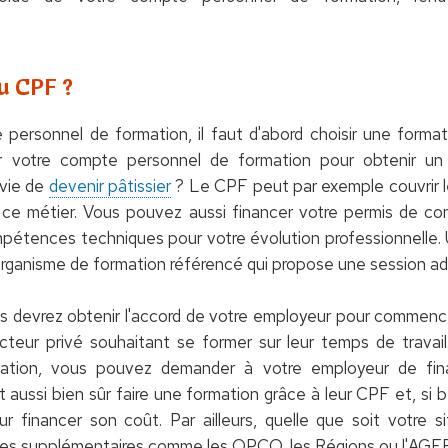
u CPF ?
 personnel de formation, il faut d'abord choisir une forma
er votre compte personnel de formation pour obtenir un
nvie de
devenir pâtissier
? Le CPF peut par exemple couvrir l
ce métier. Vous pouvez aussi financer votre permis de con
tences techniques pour votre évolution professionnelle. Une
organisme de formation référencé qui propose une session a
s devrez obtenir l'accord de votre employeur pour commence
cteur privé souhaitant se former sur leur temps de travai
mation, vous pouvez demander à votre employeur de fin
aussi bien sûr faire une formation grâce à leur CPF et, si 
r financer son coût. Par ailleurs, quelle que soit votre si
des supplémentaires comme les OPCO, les Régions ou l'AGEF