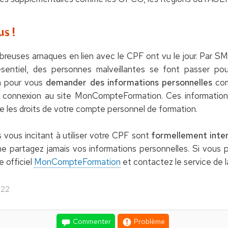
us !
reuses arnaques en lien avec le CPF ont vu le jour. Par SM
ésentiel, des personnes malveillantes se font passer po
on pour vous
demander des informations personnelles
com
de connexion au site MonCompteFormation. Ces informations
se les droits de votre compte personnel de formation.
ous incitant à utiliser votre CPF sont
formellement inter
e partagez jamais vos informations personnelles. Si vous 
e officiel
MonCompteFormation
et contactez le service de la
022
Commenter
Problème