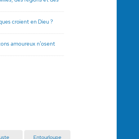
iques croient en Dieu ?
rçons amoureux n'osent
uste
Entourloupe