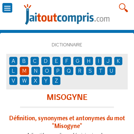
DICTIONNAIRE
A
B
C
D
E
F
G
H
I
J
K
L
M
N
O
P
Q
R
S
T
U
V
W
X
Y
Z
MISOGYNE
Définition, synonymes et antonymes du mot
"Misogyne"