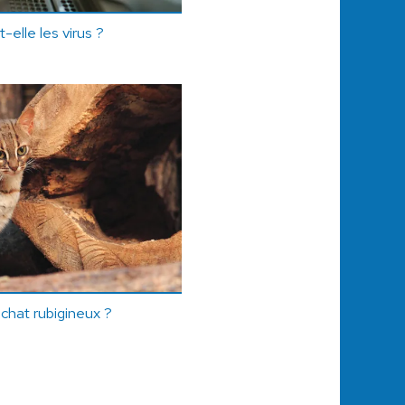
-elle les virus ?
chat rubigineux ?