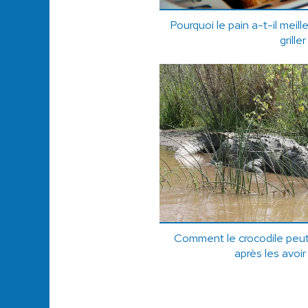
Pourquoi le pain a-t-il meill
griller
Comment le crocodile peut-
après les avoir