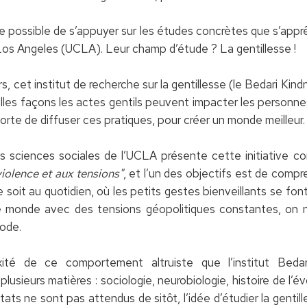
 possible de s’appuyer sur les études concrètes que s’apprête
à Los Angeles (UCLA). Leur champ d’étude ? La gentillesse !
, cet institut de recherche sur la gentillesse (le Bedari Ki
les façons les actes gentils peuvent impacter les personnes
orte de diffuser ces pratiques, pour créer un monde meilleur.
 sciences sociales de l’UCLA présente cette initiative 
violence et aux tensions"
, et l’un des objectifs est de compr
e soit au quotidien, où les petits gestes bienveillants se fon
e monde avec des tensions géopolitiques constantes, on 
mode.
exité de ce comportement altruiste que l’institut Bed
 plusieurs matières : sociologie, neurobiologie, histoire de l’é
tats ne sont pas attendus de sitôt, l’idée d’étudier la gentil