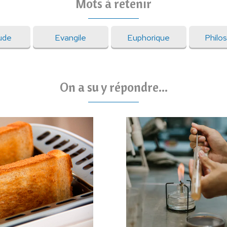
Mots à retenir
ude
Evangile
Euphorique
Philo
On a su y répondre...