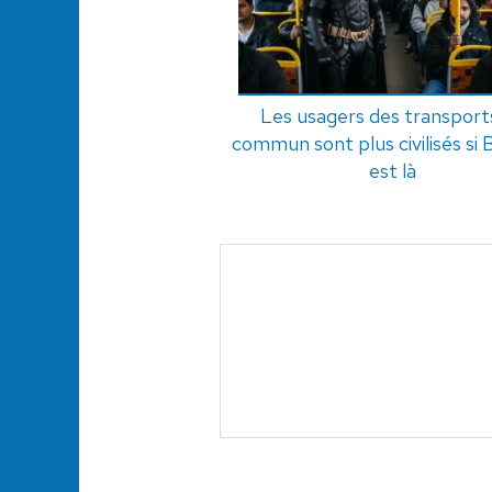
Les usagers des transport
commun sont plus civilisés si
est là