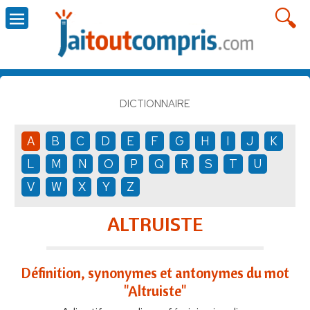
DICTIONNAIRE
A
B
C
D
E
F
G
H
I
J
K
L
M
N
O
P
Q
R
S
T
U
V
W
X
Y
Z
ALTRUISTE
Définition, synonymes et antonymes du mot
"Altruiste"