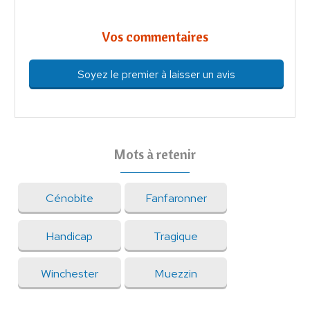
Vos commentaires
Soyez le premier à laisser un avis
Mots à retenir
Cénobite
Fanfaronner
Handicap
Tragique
Winchester
Muezzin