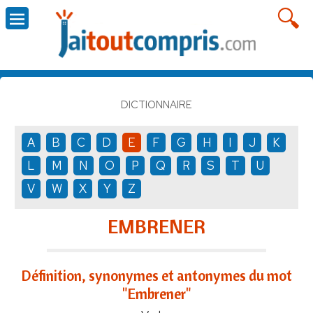
DICTIONNAIRE
A
B
C
D
E
F
G
H
I
J
K
L
M
N
O
P
Q
R
S
T
U
V
W
X
Y
Z
EMBRENER
Définition, synonymes et antonymes du mot
"Embrener"