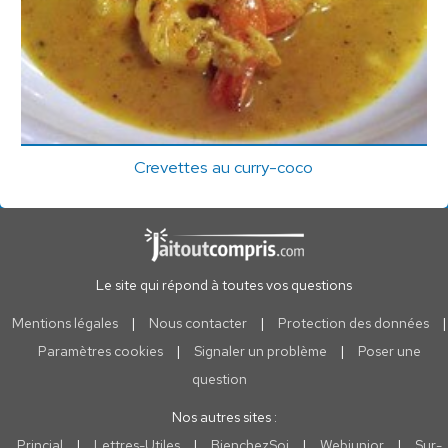
Crevettes au curry-coco
Le site qui répond à toutes vos questions
Mentions légales
|
Nous contacter
|
Protection des données
|
Paramètres cookies
|
Signaler un problème
|
Poser une
question
Nos autres sites :
Princial
|
Lettres-Utiles
|
BienchezSoi
|
Webjunior
|
Sur-