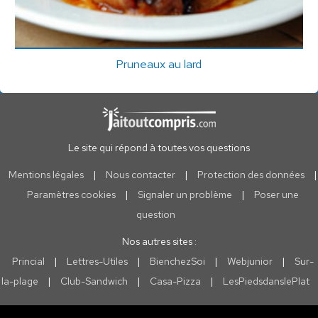
Pruneaux au lard
Le site qui répond à toutes vos questions
Mentions légales
|
Nous contacter
|
Protection des données
|
Paramètres cookies
|
Signaler un problème
|
Poser une
question
Nos autres sites :
Princial
|
Lettres-Utiles
|
BienchezSoi
|
Webjunior
|
Sur-
la-plage
|
Club-Sandwich
|
Casa-Pizza
|
LesPiedsdanslePlat