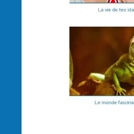
La vie de tes st
Le monde fascinan