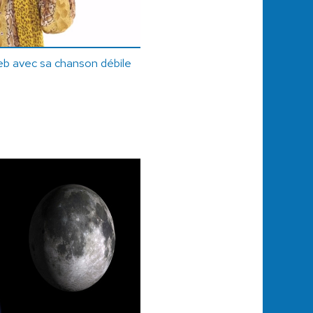
eb avec sa chanson débile