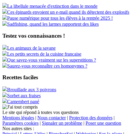
La libellule menacée d'extinction dans le monde
Ces épinards envoient un e-mail quand ils détectent des explosifs
Pause numérique pour tous les élèves à la rentrée 2025 !
Sadfishing, quand les larmes rapportent des likes
Testez vos connaissances !
Les animaux de la savane
Les petits secrets de la cuisine française
Que savez-vous vraiment sur les superstitions ?
Saurez-vous reconnaître ces homonymes ?
Recettes faciles
Brouillade aux 3 poivrons
Sorbet aux fraises
Camembert pané
Le site qui répond à toutes vos questions
Mentions légales
|
Nous contacter
|
Protection des données
|
Paramètres cookies
|
Signaler un problème
|
Poser une question
Nos autres sites :
Princial
|
Lettres-Utiles
|
BienchezSoi
|
Webjunior
|
Sur-la-plage
|