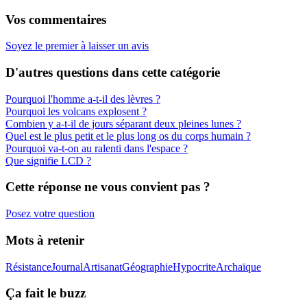
Vos commentaires
Soyez le premier à laisser un avis
D'autres questions dans cette catégorie
Pourquoi l'homme a-t-il des lèvres ?
Pourquoi les volcans explosent ?
Combien y a-t-il de jours séparant deux pleines lunes ?
Quel est le plus petit et le plus long os du corps humain ?
Pourquoi va-t-on au ralenti dans l'espace ?
Que signifie LCD ?
Cette réponse ne vous convient pas ?
Posez votre question
Mots à retenir
Résistance
Journal
Artisanat
Géographie
Hypocrite
Archaïque
Ça fait le buzz