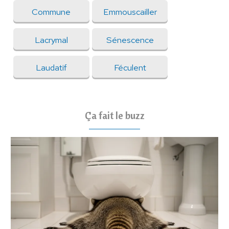
Commune
Emmouscailler
Lacrymal
Sénescence
Laudatif
Féculent
Ça fait le buzz