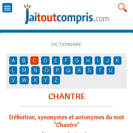
DICTIONNAIRE
A
B
C
D
E
F
G
H
I
J
K
L
M
N
O
P
Q
R
S
T
U
V
W
X
Y
Z
CHANTRE
Définition, synonymes et antonymes du mot
"Chantre"