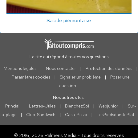
Salade piémontaise
Le site qui répond à toutes vos questions
Mentions légales
|
Nous contacter
|
Protection des données
|
Paramètres cookies
|
Signaler un problème
|
Poser une
question
Nos autres sites :
Princial
|
Lettres-Utiles
|
BienchezSoi
|
Webjunior
|
Sur-
la-plage
|
Club-Sandwich
|
Casa-Pizza
|
LesPiedsdanslePlat
© 2016, 2026 Palmeris Media - Tous droits réservés