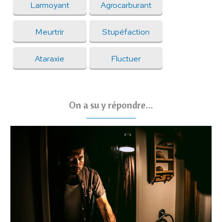
Larmoyant
Agrocarburant
Meurtrir
Stupéfaction
Ataraxie
Fluctuer
On a su y répondre...