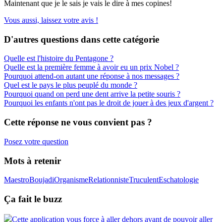
Maintenant que je le sais je vais le dire à mes copines!
Vous aussi, laissez votre avis !
D'autres questions dans cette catégorie
Quelle est l'histoire du Pentagone ?
Quelle est la première femme à avoir eu un prix Nobel ?
Pourquoi attend-on autant une réponse à nos messages ?
Quel est le pays le plus peuplé du monde ?
Pourquoi quand on perd une dent arrive la petite souris ?
Pourquoi les enfants n'ont pas le droit de jouer à des jeux d'argent ?
Cette réponse ne vous convient pas ?
Posez votre question
Mots à retenir
Maestro
Boujadi
Organisme
Relationniste
Truculent
Eschatologie
Ça fait le buzz
Cette application vous force à aller dehors avant de pouvoir aller