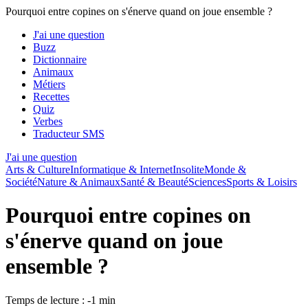
Pourquoi entre copines on s'énerve quand on joue ensemble ?
J'ai une question
Buzz
Dictionnaire
Animaux
Métiers
Recettes
Quiz
Verbes
Traducteur SMS
J'ai une question
Arts & Culture
Informatique & Internet
Insolite
Monde &
Société
Nature & Animaux
Santé & Beauté
Sciences
Sports & Loisirs
Pourquoi entre copines on
s'énerve quand on joue
ensemble ?
Temps de lecture : -1 min